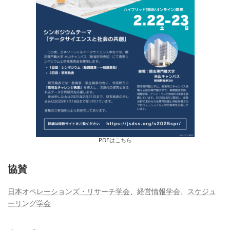
PDFは
こちら
協賛
日本オペレーションズ・リサーチ学会
、
経営情報学会
、
スケジュ
ーリング学会